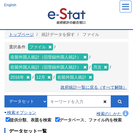
メ
English
イ
ン
コ
ン
テ
ン
ツ
トップページ
統計データを探す
ファイル
に
移
動
選択条件:
ファイル
在留外国人統計（旧登録外国人統計）
在留外国人統計（旧登録外国人統計）
月次
2016年
12月
在留外国人統計
政府統計一覧に戻る（すべて解除）
検索オプション
検索のしかた
提供分類、表題を検索
データベース、ファイル内を検索
データセット一覧