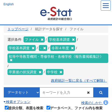
メ
English
イ
ン
コ
ン
テ
ン
ツ
トップページ
統計データを探す
ファイル
に
移
動
選択条件:
ファイル
学校基本調査
学校基本調査
-
令和４年度
初等中等教育機関・専修学校・各種学校《報告書掲載集計》
卒業後の状況調査
中学校
政府統計一覧に戻る（すべて解除）
検索オプション
検索のしかた
提供分類、表題を検索
データベース、ファイル内を検索