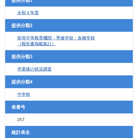
提供分類1
令和４年度
提供分類2
初等中等教育機関・専修学校・各種学校
《報告書掲載集計》
提供分類3
卒業後の状況調査
提供分類4
中学校
表番号
257
統計表名