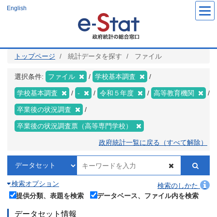
メ
English
イ
ン
コ
ン
テ
ン
ツ
トップページ
統計データを探す
ファイル
に
移
動
選択条件:
ファイル
学校基本調査
学校基本調査
-
令和５年度
高等教育機関
卒業後の状況調査
卒業後の状況調査票（高等専門学校）
政府統計一覧に戻る（すべて解除）
検索オプション
検索のしかた
提供分類、表題を検索
データベース、ファイル内を検索
データセット情報