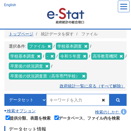
メ
English
イ
ン
コ
ン
テ
ン
ツ
トップページ
統計データを探す
ファイル
に
移
動
選択条件:
ファイル
学校基本調査
学校基本調査
-
令和５年度
高等教育機関
卒業後の状況調査
卒業後の状況調査票（高等専門学校）
政府統計一覧に戻る（すべて解除）
検索オプション
検索のしかた
提供分類、表題を検索
データベース、ファイル内を検索
データセット情報