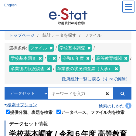
メ
English
イ
ン
コ
ン
テ
ン
ツ
トップページ
統計データを探す
ファイル
に
移
動
選択条件:
ファイル
学校基本調査
学校基本調査
-
令和６年度
高等教育機関
卒業後の状況調査
卒業後の状況調査票（大学）
政府統計一覧に戻る（すべて解除）
検索オプション
検索のしかた
提供分類、表題を検索
データベース、ファイル内を検索
データセット情報
学校基本調査 / 令和６年度 高等教育