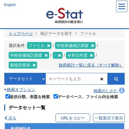
メ
English
イ
ン
コ
ン
テ
ン
ツ
トップページ
統計データを探す
ファイル
に
移
動
選択条件:
ファイル
学校保健統計調査
学校保健統計調査
-
令和元年度
都道府県表
政府統計一覧に戻る（すべて解除）
検索オプション
検索のしかた
提供分類、表題を検索
データベース、ファイル内を検索
データセット一覧
戻る
URLをコピー
一覧形式で表示
政府統計名