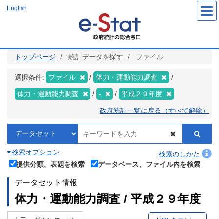
メ
English
イ
ン
コ
ン
テ
ン
ツ
トップページ
統計データを探す
ファイル
に
移
動
選択条件:
ファイル
体力・運動能力調査
体力・運動能力調査
-
平成２９年度
政府統計一覧に戻る（すべて解除）
検索オプション
検索のしかた
提供分類、表題を検索
データベース、ファイル内を検索
データセット情報
体力・運動能力調査 / 平成２９年度