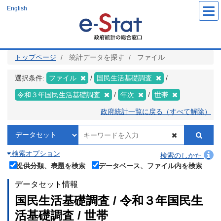
メ
English
イ
ン
コ
ン
テ
ン
ツ
トップページ
統計データを探す
ファイル
に
移
動
選択条件:
ファイル
国民生活基礎調査
令和３年国民生活基礎調査
年次
世帯
政府統計一覧に戻る（すべて解除）
検索オプション
検索のしかた
提供分類、表題を検索
データベース、ファイル内を検索
データセット情報
国民生活基礎調査 / 令和３年国民生
活基礎調査 / 世帯