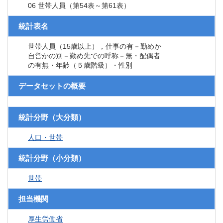
06 世帯人員（第54表～第61表）
統計表名
世帯人員（15歳以上），仕事の有－勤めか
自営かの別－勤め先での呼称－無・配偶者
の有無・年齢（５歳階級）・性別
データセットの概要
統計分野（大分類）
人口・世帯
統計分野（小分類）
世帯
担当機関
厚生労働省