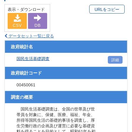
表示・ダウンロード
URLをコピー
CSV
DB
データセット一覧に戻る
政府統計名
国民生活基礎調査
詳細
政府統計コード
00450061
調査の概要
国民生活基礎調査は、全国の世帯及び世
帯員を対象に、保健、医療、福祉、年金、
所得等国民生活の基礎的事項を調査し、厚
生労働行政の企画及び運営に必要な基礎資
料を得ることを目的として、昭和61年を初