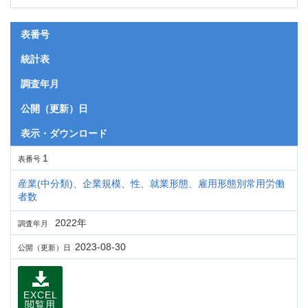
表番号
統計表
調査年月
公開（更新）日
表示・ダウンロード
1
表番号
産業(中分類)、企業規模、性、就業形態、雇用形態別常用労働
者数
2022年
調査年月
2023-08-30
公開（更新）日
EXCEL
閲覧用