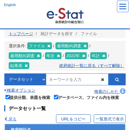
メ
English
イ
ン
コ
ン
テ
ン
ツ
トップページ
統計データを探す
ファイル
に
移
動
選択条件:
ファイル
雇用動向調査
雇用動向調査
年次
2022年
年計
結果表
政府統計一覧に戻る（すべて解除）
検索オプション
検索のしかた
提供分類、表題を検索
データベース、ファイル内を検索
データセット一覧
戻る
URLをコピー
一覧形式で表示
政府統計名