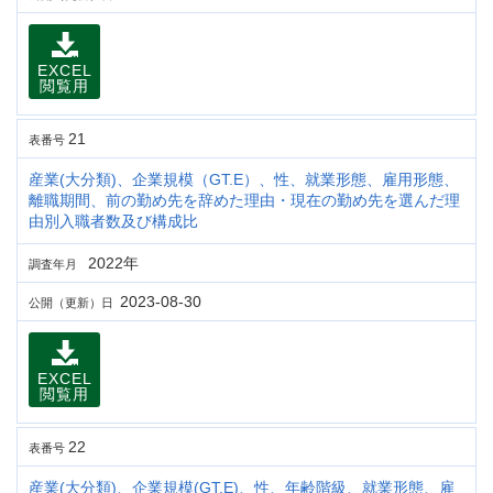
EXCEL
閲覧用
21
表番号
産業(大分類)、企業規模（GT.E）、性、就業形態、雇用形態、
離職期間、前の勤め先を辞めた理由・現在の勤め先を選んだ理
由別入職者数及び構成比
2022年
調査年月
2023-08-30
公開（更新）日
EXCEL
閲覧用
22
表番号
産業(大分類)、企業規模(GT.E)、性、年齢階級、就業形態、雇