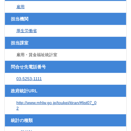
雇用
担当機関
厚生労働省
担当課室
雇用・賃金福祉統計室
問合せ先電話番号
03-5253-1111
政府統計URL
http://www.mhlw.go.jp/toukei/itiran/#list07_0
2
統計の種類