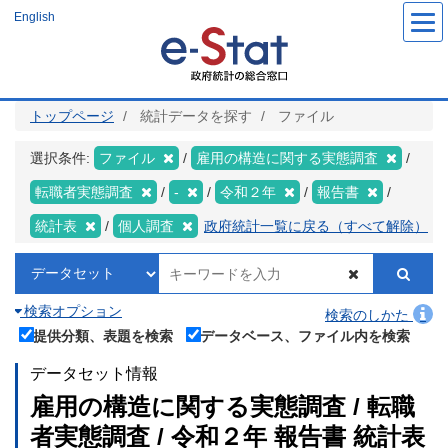
メ
English
イ
ン
コ
ン
テ
ン
ツ
トップページ
統計データを探す
ファイル
に
移
動
選択条件:
ファイル
雇用の構造に関する実態調査
転職者実態調査
-
令和２年
報告書
統計表
個人調査
政府統計一覧に戻る（すべて解除）
検索オプション
検索のしかた
提供分類、表題を検索
データベース、ファイル内を検索
データセット情報
雇用の構造に関する実態調査 / 転職
者実態調査 / 令和２年 報告書 統計表