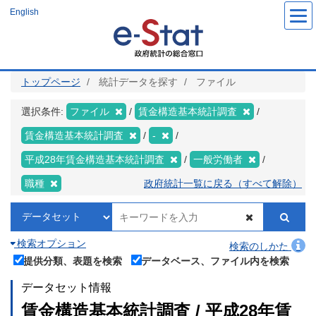
メ
English
イ
ン
コ
ン
テ
ン
ツ
トップページ
統計データを探す
ファイル
に
移
動
選択条件:
ファイル
賃金構造基本統計調査
賃金構造基本統計調査
-
平成28年賃金構造基本統計調査
一般労働者
職種
政府統計一覧に戻る（すべて解除）
検索オプション
検索のしかた
提供分類、表題を検索
データベース、ファイル内を検索
データセット情報
賃金構造基本統計調査 / 平成28年賃