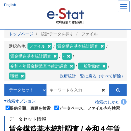
メ
English
イ
ン
コ
ン
テ
ン
ツ
トップページ
統計データを探す
ファイル
に
移
動
選択条件:
ファイル
賃金構造基本統計調査
賃金構造基本統計調査
-
令和４年賃金構造基本統計調査
一般労働者
職種
政府統計一覧に戻る（すべて解除）
検索オプション
検索のしかた
提供分類、表題を検索
データベース、ファイル内を検索
データセット情報
賃金構造基本統計調査 / 令和４年賃