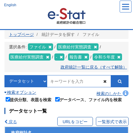
メ
English
イ
ン
コ
ン
テ
ン
ツ
トップページ
統計データを探す
ファイル
に
移
動
選択条件:
ファイル
医療給付実態調査
医療給付実態調査
-
報告書
令和５年度
政府統計一覧に戻る（すべて解除）
検索オプション
検索のしかた
提供分類、表題を検索
データベース、ファイル内を検索
データセット一覧
戻る
URLをコピー
一覧形式で表示
政府統計名