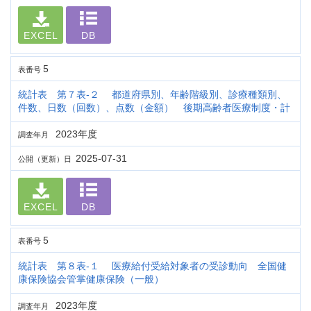
EXCEL
DB
5
表番号
統計表 第７表-２ 都道府県別、年齢階級別、診療種類別、
件数、日数（回数）、点数（金額） 後期高齢者医療制度・計
2023年度
調査年月
2025-07-31
公開（更新）日
EXCEL
DB
5
表番号
統計表 第８表-１ 医療給付受給対象者の受診動向 全国健
康保険協会管掌健康保険（一般）
2023年度
調査年月