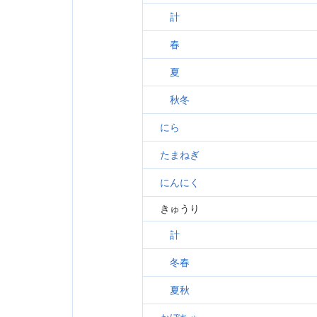
計
春
夏
秋冬
にら
たまねぎ
にんにく
きゅうり
計
冬春
夏秋