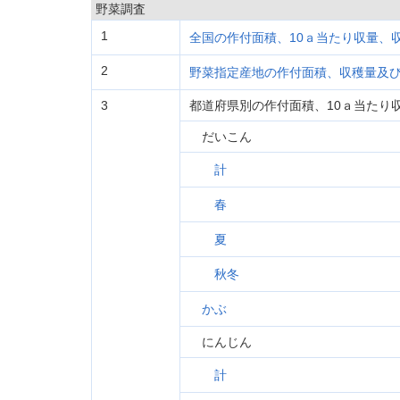
野菜調査
1
全国の作付面積、10ａ当たり収量、
2
野菜指定産地の作付面積、収穫量及
3
都道府県別の作付面積、10ａ当たり
だいこん
計
春
夏
秋冬
かぶ
にんじん
計