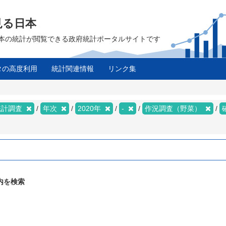
見る日本
は、日本の統計が閲覧できる政府統計ポータルサイトです
タの高度利用
統計関連情報
リンク集
統計調査
年次
2020年
-
作況調査（野菜）
内を検索