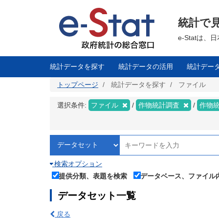
メ
イ
ン
統計で
コ
ン
テ
e-Stat
ン
ツ
に
移
統計データを探す
統計データの活用
統計デー
動
トップページ
統計データを探す
ファイル
選択条件:
ファイル
作物統計調査
作物
検索オプション
提供分類、表題を検索
データベース、ファイル
データセット一覧
戻る