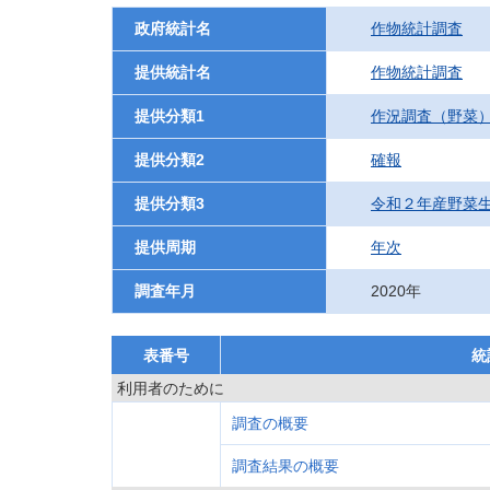
政府統計名
作物統計調査
提供統計名
作物統計調査
提供分類1
作況調査（野菜
提供分類2
確報
提供分類3
令和２年産野菜
提供周期
年次
調査年月
2020年
表番号
統
利用者のために
調査の概要
調査結果の概要