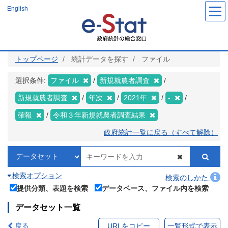
メ
English
イ
ン
コ
ン
テ
ン
ツ
トップページ
統計データを探す
ファイル
に
移
動
選択条件:
ファイル
新規就農者調査
新規就農者調査
年次
2021年
-
確報
令和３年新規就農者調査結果
政府統計一覧に戻る（すべて解除）
検索オプション
検索のしかた
提供分類、表題を検索
データベース、ファイル内を検索
データセット一覧
戻る
URLをコピー
一覧形式で表示