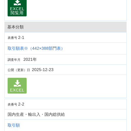
EXCEL
閲覧用
基本分類
2-1
表番号
取引額表※（442×388部門表）
2021年
調査年月
2025-12-23
公開（更新）日
EXCEL
2-2
表番号
国内生産・輸出入・国内総供給
取引額