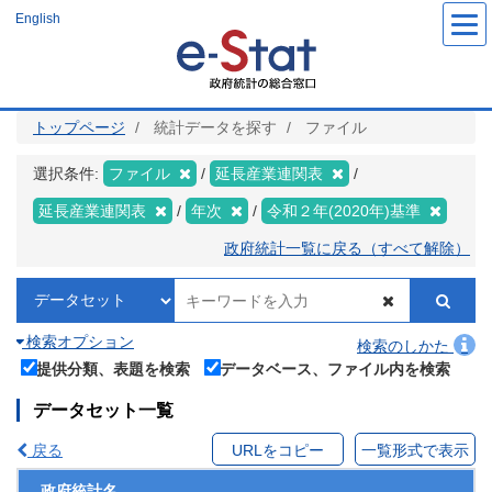
メ
English
イ
ン
コ
ン
テ
ン
ツ
トップページ
統計データを探す
ファイル
に
移
動
選択条件:
ファイル
延長産業連関表
延長産業連関表
年次
令和２年(2020年)基準
政府統計一覧に戻る（すべて解除）
検索オプション
検索のしかた
提供分類、表題を検索
データベース、ファイル内を検索
データセット一覧
戻る
URLをコピー
一覧形式で表示
政府統計名