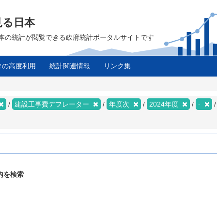
見る日本
は、日本の統計が閲覧できる政府統計ポータルサイトです
タの高度利用
統計関連情報
リンク集
建設工事費デフレーター
年度次
2024年度
-
内を検索