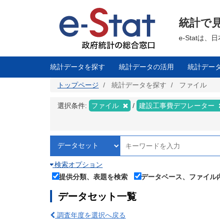
メ
イ
ン
統計で
コ
ン
テ
e-Stat
ン
ツ
に
移
統計データを探す
統計データの活用
統計デー
動
トップページ
統計データを探す
ファイル
選択条件:
ファイル
建設工事費デフレーター
検索オプション
提供分類、表題を検索
データベース、ファイル
データセット一覧
調査年度を選択へ戻る