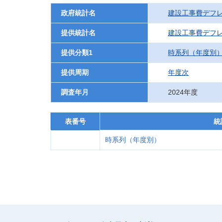
政府統計名
建設工事費デフ
提供統計名
建設工事費デフ
提供分類1
時系列（年度別
提供周期
年度次
調査年月
2024年度
表番号
統
時系列（年度別）