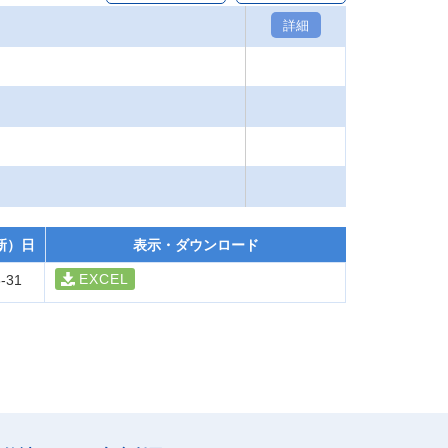
詳細
新）日
表示・ダウンロード
EXCEL
-31