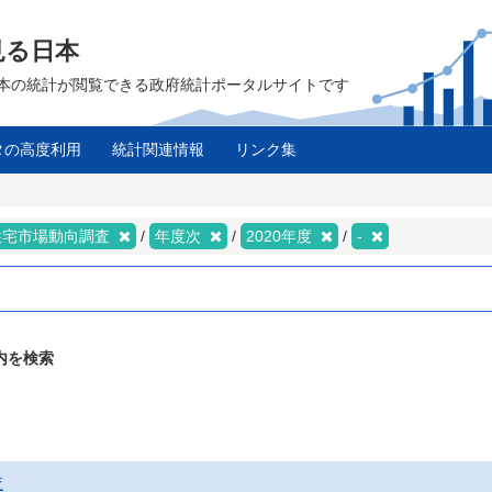
見る日本
は、日本の統計が閲覧できる政府統計ポータルサイトです
タの高度利用
統計関連情報
リンク集
住宅市場動向調査
年度次
2020年度
-
内を検索
査