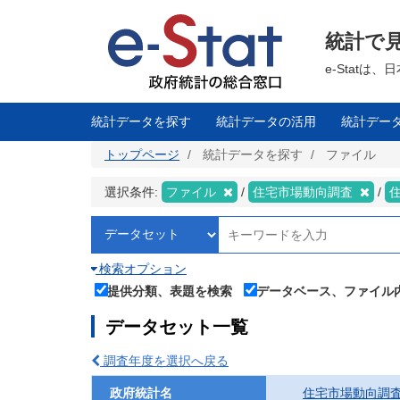
メ
イ
ン
統計で
コ
ン
テ
e-Stat
ン
ツ
に
移
統計データを探す
統計データの活用
統計デー
動
トップページ
統計データを探す
ファイル
選択条件:
ファイル
住宅市場動向調査
検索オプション
提供分類、表題を検索
データベース、ファイル
データセット一覧
調査年度を選択へ戻る
政府統計名
住宅市場動向調