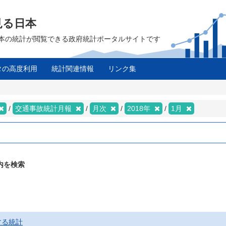
見る日本
は、日本の統計が閲覧できる政府統計ポータルサイトです
タの高度利用
統計関連情報
リンク集
交通事故統計月報
月次
2018年
1月
内を検索
する統計