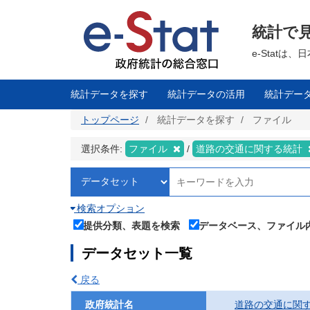
メ
イ
ン
統計で
コ
ン
テ
e-Stat
ン
ツ
に
移
統計データを探す
統計データの活用
統計デー
動
トップページ
統計データを探す
ファイル
選択条件:
ファイル
道路の交通に関する統計
検索オプション
提供分類、表題を検索
データベース、ファイル
データセット一覧
戻る
政府統計名
道路の交通に関