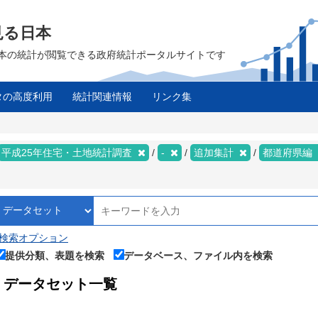
見る日本
は、日本の統計が閲覧できる政府統計ポータルサイトです
タの高度利用
統計関連情報
リンク集
平成25年住宅・土地統計調査
-
追加集計
都道府県編
検索オプション
提供分類、表題を検索
データベース、ファイル内を検索
データセット一覧