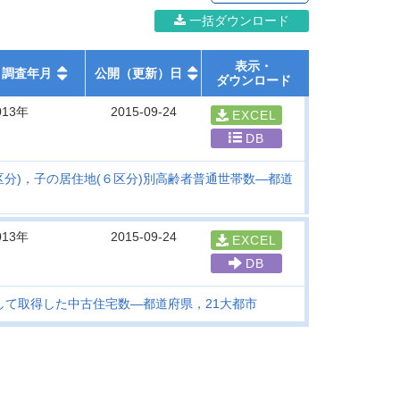
一括ダウンロード
表示・
調査年月
公開（更新）日
ダウンロード
013年
2015-09-24
EXCEL
DB
区分)，子の居住地(６区分)別高齢者普通世帯数―都道
013年
2015-09-24
EXCEL
DB
として取得した中古住宅数―都道府県，21大都市