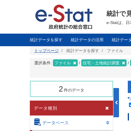
メ
イ
ン
統計で
コ
ン
テ
e-Stat
ン
ツ
に
移
統計データを探す
統計データの活用
統計デー
動
トップページ
統計データを探す
ファイル
選択条件:
ファイル
住宅・土地統計調査
2
件のデータ
データ種別
データベース
0