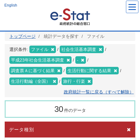
メ
English
イ
ン
コ
ン
テ
ン
ツ
トップページ
統計データを探す
ファイル
に
移
動
選択条件:
ファイル
社会生活基本調査
平成23年社会生活基本調査
-
調査票Ａに基づく結果
生活行動に関する結果
生活行動編（全国）
旅行・行楽
政府統計一覧に戻る（すべて解除）
30
件のデータ
データ種別