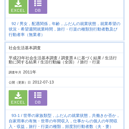
EXCEL
DB
92
男女，配遇関係，年齢，ふだんの就業状態，就業希望の
状況・希望週間就業時間，旅行・行楽の種類別行動者数及び
行動者率（無業者）
社会生活基本調査
平成23年社会生活基本調査 / 調査票Ａに基づく結果 / 生活行
動に関する結果 / 生活行動編（全国） / 旅行・行楽
2011年
調査年月
2012-07-13
公開（更新）日
EXCEL
DB
93-1
世帯の家族類型，ふだんの就業状態，共働きか否か，
自家用車の有無・世帯の年間収入，仕事からの個人の年間収
入・収益，旅行・行楽の種類，頻度別行動者数（夫・妻）