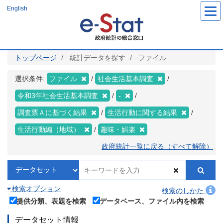
メ
English
イ
ン
コ
ン
テ
ン
ツ
トップページ
統計データを探す
ファイル
に
移
動
選択条件:
ファイル
社会生活基本調査
令和3年社会生活基本調査
-
調査票Ａに基づく結果
生活行動に関する結果
生活行動編（地域）
趣味・娯楽
政府統計一覧に戻る（すべて解除）
検索オプション
検索のしかた
提供分類、表題を検索
データベース、ファイル内を検索
データセット情報