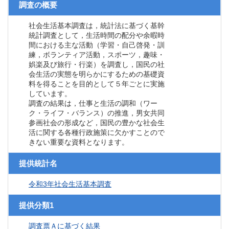
調査の概要
社会生活基本調査は，統計法に基づく基幹
統計調査として，生活時間の配分や余暇時
間における主な活動（学習・自己啓発・訓
練，ボランティア活動，スポーツ，趣味・
娯楽及び旅行・行楽）を調査し，国民の社
会生活の実態を明らかにするための基礎資
料を得ることを目的として５年ごとに実施
しています。
調査の結果は，仕事と生活の調和（ワー
ク・ライフ・バランス）の推進，男女共同
参画社会の形成など，国民の豊かな社会生
活に関する各種行政施策に欠かすことので
きない重要な資料となります。
提供統計名
令和3年社会生活基本調査
提供分類1
調査票Ａに基づく結果