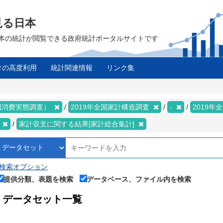
見る日本
は、日本の統計が閲覧できる政府統計ポータルサイトです
タの高度利用
統計関連情報
リンク集
国消費実態調査）
2019年全国家計構造調査
-
2019
県
家計収支に関する結果[家計総合集計]
検索オプション
提供分類、表題を検索
データベース、ファイル内を検索
データセット一覧