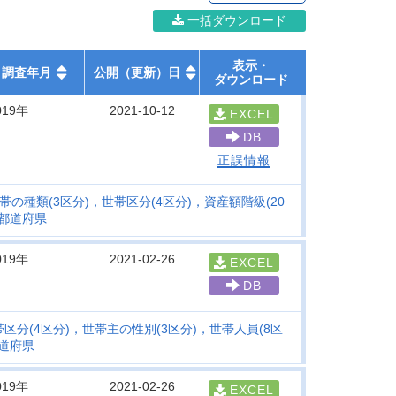
一括ダウンロード
表示・
調査年月
公開（更新）日
ダウンロード
019年
2021-10-12
EXCEL
DB
正誤情報
の種類(3区分)，世帯区分(4区分)，資産額階級(20
都道府県
019年
2021-02-26
EXCEL
DB
区分(4区分)，世帯主の性別(3区分)，世帯人員(8区
道府県
019年
2021-02-26
EXCEL