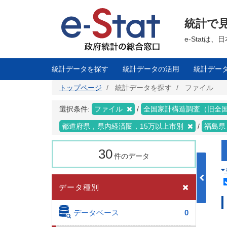
メ
イ
ン
統計で
コ
ン
テ
e-Stat
ン
ツ
に
移
統計データを探す
統計データの活用
統計デー
動
トップページ
統計データを探す
ファイル
選択条件:
ファイル
全国家計構造調査（旧全
都道府県，県内経済圏，15万以上市別
福島
30
件のデータ
データ種別
データベース
0