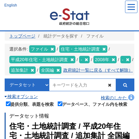
メ
English
イ
ン
コ
ン
テ
ン
ツ
トップページ
統計データを探す
ファイル
に
移
動
選択条件:
ファイル
住宅・土地統計調査
平成20年住宅・土地統計調査
-
2008年
-
追加集計
全国編
政府統計一覧に戻る（すべて解除）
検索オプション
検索のしかた
提供分類、表題を検索
データベース、ファイル内を検索
データセット情報
住宅・土地統計調査 / 平成20年住
宅・土地統計調査 / 追加集計 全国編