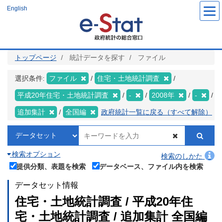
メ
English
イ
ン
コ
ン
テ
ン
ツ
トップページ
統計データを探す
ファイル
に
移
動
選択条件:
ファイル
住宅・土地統計調査
平成20年住宅・土地統計調査
-
2008年
-
追加集計
全国編
政府統計一覧に戻る（すべて解除）
検索オプション
検索のしかた
提供分類、表題を検索
データベース、ファイル内を検索
データセット情報
住宅・土地統計調査 / 平成20年住
宅・土地統計調査 / 追加集計 全国編