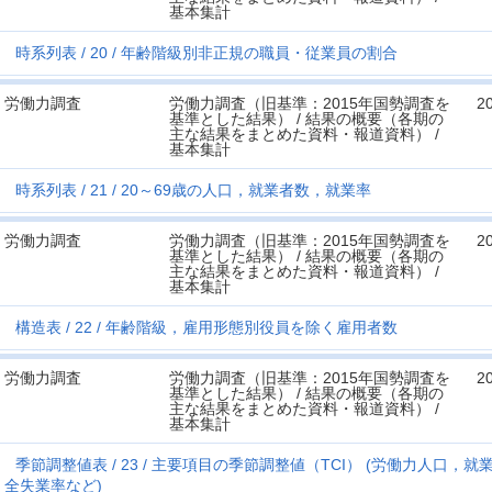
基本集計
時系列表
20
年齢階級別非正規の職員・従業員の割合
労働力調査
労働力調査（旧基準：2015年国勢調査を
2
基準とした結果） / 結果の概要（各期の
主な結果をまとめた資料・報道資料） /
基本集計
時系列表
21
20～69歳の人口，就業者数，就業率
労働力調査
労働力調査（旧基準：2015年国勢調査を
2
基準とした結果） / 結果の概要（各期の
主な結果をまとめた資料・報道資料） /
基本集計
構造表
22
年齢階級，雇用形態別役員を除く雇用者数
労働力調査
労働力調査（旧基準：2015年国勢調査を
2
基準とした結果） / 結果の概要（各期の
主な結果をまとめた資料・報道資料） /
基本集計
季節調整値表
23
主要項目の季節調整値（TCI） (労働力人口，
全失業率など)