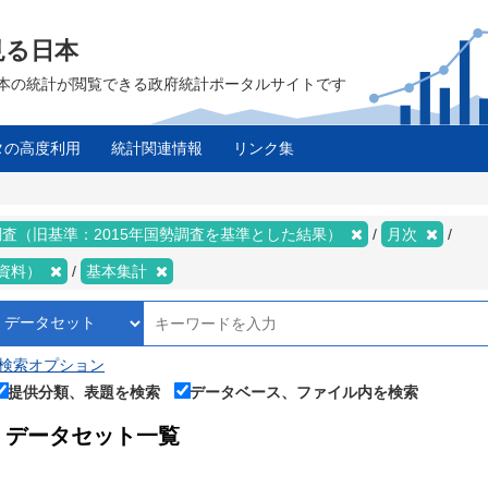
見る日本
は、日本の統計が閲覧できる政府統計ポータルサイトです
タの高度利用
統計関連情報
リンク集
査（旧基準：2015年国勢調査を基準とした結果）
月次
資料）
基本集計
検索オプション
提供分類、表題を検索
データベース、ファイル内を検索
データセット一覧