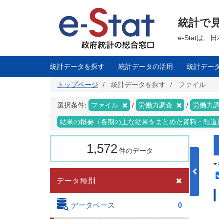
メ
イ
ン
統計で
コ
ン
テ
e-Stat
ン
ツ
に
移
統計データを探す
統計データの活用
統計デー
動
トップページ
統計データを探す
ファイル
選択条件:
ファイル
労働力調査
労働力調
結果の概要（各期の主な結果をまとめた資料・報道
1,572
件のデータ
データ種別
データベース
0