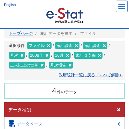
メ
English
イ
ン
コ
ン
テ
ン
ツ
トップページ
統計データを探す
ファイル
に
移
動
選択条件:
ファイル
家計調査
家計調査
月次
2008年
10月
家計収支編
二人以上の世帯
月次報告
政府統計一覧に戻る（すべて解除）
4
件のデータ
データ種別
データベース
0