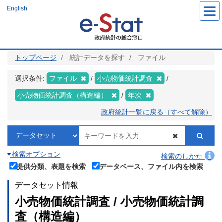
メ
English
イ
ン
コ
ン
テ
ン
ツ
トップページ
統計データを探す
ファイル
に
移
動
選択条件:
ファイル
小売物価統計調査
小売物価統計調査（構造編）
年次
政府統計一覧に戻る（すべて解除）
検索オプション
検索のしかた
提供分類、表題を検索
データベース、ファイル内を検索
データセット情報
小売物価統計調査 / 小売物価統計調
査（構造編）