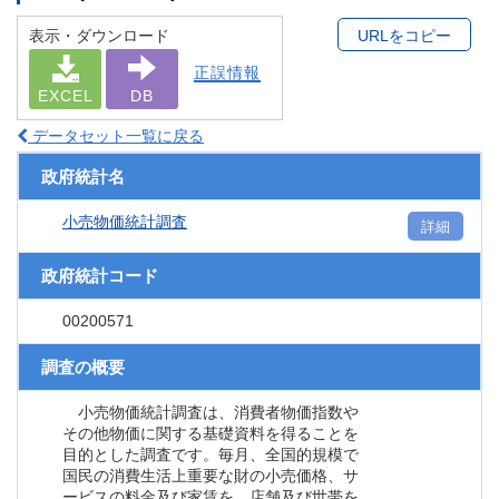
表示・ダウンロード
URLをコピー
正誤情報
EXCEL
DB
データセット一覧に戻る
政府統計名
小売物価統計調査
詳細
政府統計コード
00200571
調査の概要
小売物価統計調査は、消費者物価指数や
その他物価に関する基礎資料を得ることを
目的とした調査です。毎月、全国的規模で
国民の消費生活上重要な財の小売価格、サ
ービスの料金及び家賃を、店舗及び世帯を