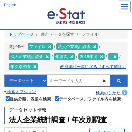
メ
English
イ
ン
コ
ン
テ
ン
ツ
トップページ
統計データを探す
ファイル
に
移
動
選択条件:
ファイル
法人企業統計調査
法人企業統計調査
年度次
2019年度
-
年次別調査
政府統計一覧に戻る（すべて解除）
検索オプション
検索のしかた
提供分類、表題を検索
データベース、ファイル内を検索
データセット情報
法人企業統計調査 / 年次別調査