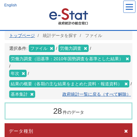
メ
English
イ
ン
コ
ン
テ
ン
ツ
トップページ
統計データを探す
ファイル
に
移
動
選択条件:
ファイル
労働力調査
労働力調査（旧基準：2010年国勢調査を基準とした結果）
年次
結果の概要（各期の主な結果をまとめた資料・報道資料）
基本集計
政府統計一覧に戻る（すべて解除）
28
件のデータ
データ種別