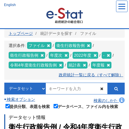
メ
English
イ
ン
コ
ン
テ
ン
ツ
トップページ
統計データを探す
ファイル
に
移
動
選択条件:
ファイル
衛生行政報告例
衛生行政報告例
年度次
2022年度
-
令和4年度衛生行政報告例
統計表
年度報
政府統計一覧に戻る（すべて解除）
検索オプション
検索のしかた
提供分類、表題を検索
データベース、ファイル内を検索
データセット情報
衛生行政報告例 / 令和4年度衛生行政