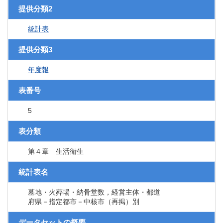
提供分類2
統計表
提供分類3
年度報
表番号
5
表分類
第４章 生活衛生
統計表名
墓地・火葬場・納骨堂数，経営主体・都道
府県－指定都市－中核市（再掲）別
データセットの概要