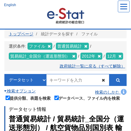
メ
English
イ
ン
コ
ン
テ
ン
ツ
トップページ
統計データを探す
ファイル
に
移
動
選択条件:
ファイル
普通貿易統計
貿易統計_全国分（運送形態別）
2012年
12月
政府統計一覧に戻る（すべて解除）
検索オプション
検索のしかた
提供分類、表題を検索
データベース、ファイル内を検索
データセット情報
普通貿易統計 / 貿易統計_全国分（運
送形態別） / 航空貨物品別国別表 輸