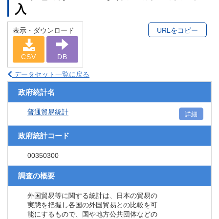
入
表示・ダウンロード
URLをコピー
CSV
DB
データセット一覧に戻る
政府統計名
普通貿易統計
詳細
政府統計コード
00350300
調査の概要
外国貿易等に関する統計は、日本の貿易の
実態を把握し各国の外国貿易との比較を可
能にするもので、国や地方公共団体などの