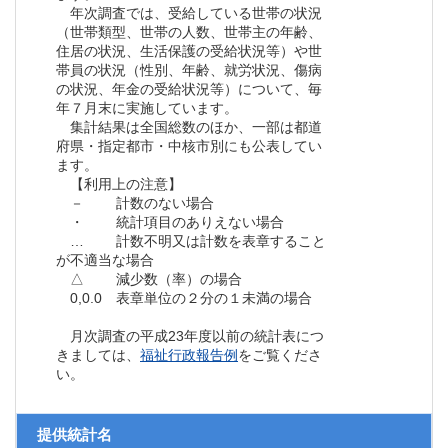
年次調査では、受給している世帯の状況
（世帯類型、世帯の人数、世帯主の年齢、
住居の状況、生活保護の受給状況等）や世
帯員の状況（性別、年齢、就労状況、傷病
の状況、年金の受給状況等）について、毎
年７月末に実施しています。
集計結果は全国総数のほか、一部は都道
府県・指定都市・中核市別にも公表してい
ます。
【利用上の注意】
－ 計数のない場合
・ 統計項目のありえない場合
… 計数不明又は計数を表章すること
が不適当な場合
△ 減少数（率）の場合
0,0.0 表章単位の２分の１未満の場合
月次調査の平成23年度以前の統計表につ
きましては、
福祉行政報告例
をご覧くださ
い。
提供統計名