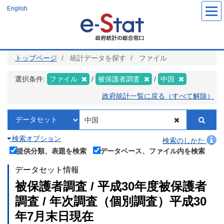
メ
English
イ
ン
コ
ン
テ
ン
ツ
トップページ
統計データを探す
ファイル
に
移
動
選択条件:
ファイル
被保護者調査
中国
政府統計一覧に戻る（すべて解除）
検索オプション
検索のしかた
提供分類、表題を検索
データベース、ファイル内を検索
データセット情報
被保護者調査 / 平成30年度被保護者
調査 / 年次調査（個別調査）平成30
年7月末日現在