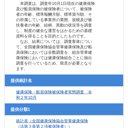
本調査は、調査年10月1日現在の健康保険
及び船員保険の被保険者について、被保険
者の年齢、標準報酬月額、標準賞与額、そ
の所属している事業所の業態、規模及び被
扶養者の年齢、続柄、異動の状況等を調査
し、制度の健全な運営をはかるための基礎
資料を得ることを目的としたものです。
なお、結果については、調査客体につい
て、全国健康保険協会管掌健康保険及び船
員保険においては全数調査を、組合管掌健
康保険においては健康保険組合ごとに抽出
調査を行っているため、留意が必要となり
ます。
提供統計名
健康保険・船員保険被保険者実態調査 令
和２年10月
提供分類1
統計表（全国健康保険協会管掌健康保険
（法第３条第２項被保険者））