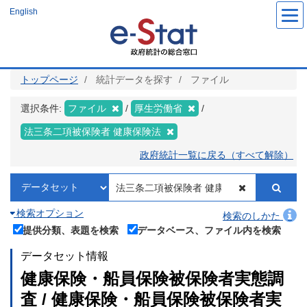
メ
English
イ
ン
コ
ン
テ
ン
ツ
トップページ
統計データを探す
ファイル
に
移
動
選択条件:
ファイル
厚生労働省
法三条二項被保険者 健康保険法
政府統計一覧に戻る（すべて解除）
検索オプション
検索のしかた
提供分類、表題を検索
データベース、ファイル内を検索
データセット情報
健康保険・船員保険被保険者実態調
査 / 健康保険・船員保険被保険者実