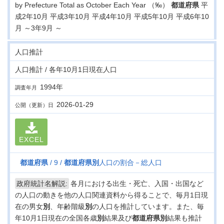
by Prefecture Total as October Each Year （‰）
都道府県
平
成2年10月 平成3年10月 平成4年10月 平成5年10月 平成6年10
月 ～3年9月 ～
人口推計
人口推計 / 各年10月1日現在人口
1994年
調査年月
2026-01-29
公開（更新）日
EXCEL
都道府県
9
都道府県
別
人口の割合－総人口
政府統計名解説:
各月における出生・死亡、入国・出国など
の人口の動きを他の人口関連資料から得ることで、毎月1日現
在の男女
別
、年齢階級
別
の人口を推計しています。また、毎
年10月1日現在の全国各歳
別
結果及び
都道府県
別
結果も推計