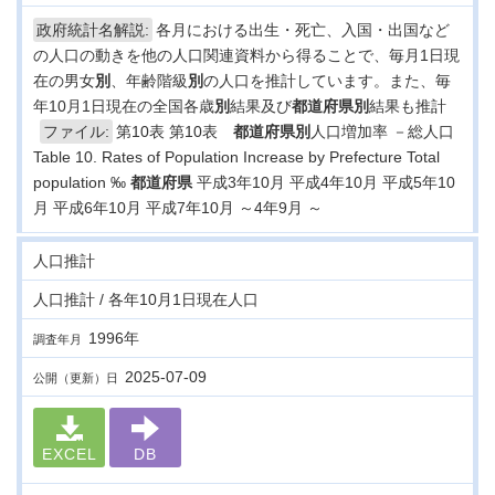
政府統計名解説:
各月における出生・死亡、入国・出国など
の人口の動きを他の人口関連資料から得ることで、毎月1日現
在の男女
別
、年齢階級
別
の人口を推計しています。また、毎
年10月1日現在の全国各歳
別
結果及び
都道府県
別
結果も推計
ファイル:
第10表 第10表
都道府県
別
人口増加率 －総人口
Table 10. Rates of Population Increase by Prefecture Total
population ‰
都道府県
平成3年10月 平成4年10月 平成5年10
月 平成6年10月 平成7年10月 ～4年9月 ～
人口推計
人口推計 / 各年10月1日現在人口
1996年
調査年月
2025-07-09
公開（更新）日
EXCEL
DB