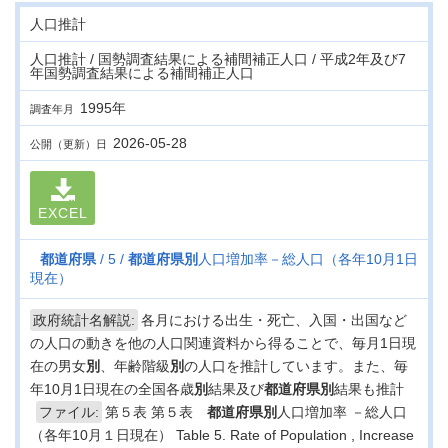
人口推計
人口推計 / 国勢調査結果による補間補正人口 / 平成2年及び7
年国勢調査結果による補間補正人口
1995年
調査年月
2026-05-28
公開（更新）日
EXCEL
都道府県
5
都道府県
別
人口増加率－総人口（各年10月1日
現在）
政府統計名解説:
各月における出生・死亡、入国・出国など
の人口の動きを他の人口関連資料から得ることで、毎月1日現
在の男女
別
、年齢階級
別
の人口を推計しています。また、毎
年10月1日現在の全国各歳
別
結果及び
都道府県
別
結果も推計
ファイル:
第５表 第５表
都道府県
別
人口増加率 －総人口
（各年10月１日現在） Table 5. Rate of Population , Increase