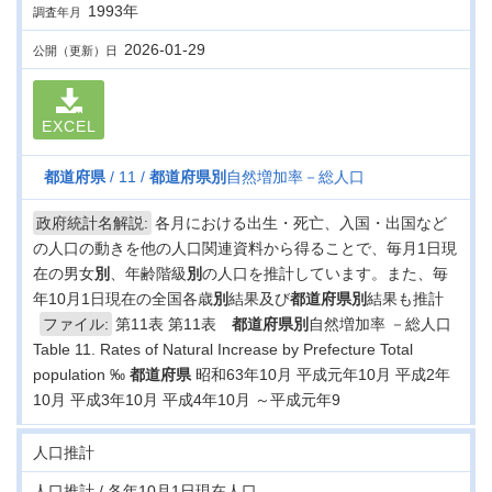
1993年
調査年月
2026-01-29
公開（更新）日
EXCEL
都道府県
11
都道府県
別
自然増加率－総人口
政府統計名解説:
各月における出生・死亡、入国・出国など
の人口の動きを他の人口関連資料から得ることで、毎月1日現
在の男女
別
、年齢階級
別
の人口を推計しています。また、毎
年10月1日現在の全国各歳
別
結果及び
都道府県
別
結果も推計
ファイル:
第11表 第11表
都道府県
別
自然増加率 －総人口
Table 11. Rates of Natural Increase by Prefecture Total
population ‰
都道府県
昭和63年10月 平成元年10月 平成2年
10月 平成3年10月 平成4年10月 ～平成元年9
人口推計
人口推計 / 各年10月1日現在人口