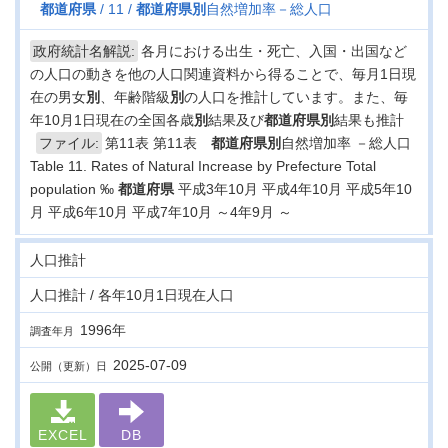
都道府県
11
都道府県
別
自然増加率－総人口
政府統計名解説:
各月における出生・死亡、入国・出国など
の人口の動きを他の人口関連資料から得ることで、毎月1日現
在の男女
別
、年齢階級
別
の人口を推計しています。また、毎
年10月1日現在の全国各歳
別
結果及び
都道府県
別
結果も推計
ファイル:
第11表 第11表
都道府県
別
自然増加率 －総人口
Table 11. Rates of Natural Increase by Prefecture Total
population ‰
都道府県
平成3年10月 平成4年10月 平成5年10
月 平成6年10月 平成7年10月 ～4年9月 ～
人口推計
人口推計 / 各年10月1日現在人口
1996年
調査年月
2025-07-09
公開（更新）日
EXCEL
DB