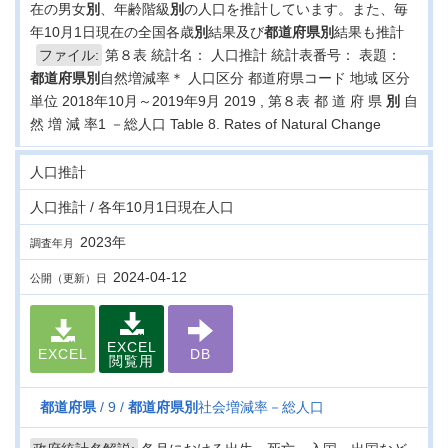
在の男女
別
、年齢階級
別
の人口を推計しています。また、毎
年10月1日現在の全国各歳
別
結果及び
都道府県
別
結果も推計
ファイル:
第８表 統計名： 人口推計 統計表番号： 表題：
都道府県
別
自然増減率＊ 人口区分 都道府県コード 地域 区分
単位 2018年10月～2019年9月 2019 , 第８表 都 道 府 県
別
自
然 増 減 率1 －総人口 Table 8. Rates of Natural Change
人口推計
人口推計 / 各年10月1日現在人口
2023年
調査年月
2024-04-12
公開（更新）日
EXCEL
EXCEL
DB
閲覧用
都道府県
9
都道府県
別
社会増減率－総人口