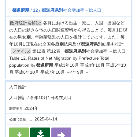
都道府県
12
都道府県
別
社会増加率－総人口
政府統計名解説:
各月における出生・死亡、入国・出国など
の人口の動きを他の人口関連資料から得ることで、毎月1日現
在の男女
別
、年齢階級
別
の人口を推計しています。また、毎
年10月1日現在の全国各歳
別
結果及び
都道府県
別
結果も推計
ファイル:
第12表 第12表
都道府県
別
社会増加率 －総人口
Table 12. Rates of Net Migration by Prefecture Total
population ‰
都道府県
平成3年10月 平成4年10月 平成5年10
月 平成6年10月 平成7年10月 ～4年9月 ～
人口推計
人口推計 / 各年10月1日現在人口
2024年
調査年月
2025-04-14
公開（更新）日