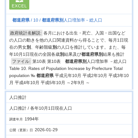
EXCEL
都道府県
10
都道府県
別
人口増加率－総人口
政府統計名解説:
各月における出生・死亡、入国・出国など
の人口の動きを他の人口関連資料から得ることで、毎月1日現
在の男女
別
、年齢階級
別
の人口を推計しています。また、毎
年10月1日現在の全国各歳
別
結果及び
都道府県
別
結果も推計
ファイル:
第10表 第10表
都道府県
別
人口増加率 －総人口
Table 10. Rates of Population Increase by Prefecture Total
population ‰
都道府県
平成元年10月 平成2年10月 平成3年10
月 平成4年10月 平成5年10月 ～2年9月 ～
人口推計
人口推計 / 各年10月1日現在人口
1994年
調査年月
2026-01-29
公開（更新）日