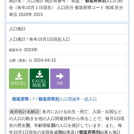
統計名： 人口推計 統計表番号： 表題：
都道府県
別
人口の割
合（各年10月１日現在） 人口区分 都道府県コード 地域 区分
単位 2020年 2021
人口推計
人口推計 / 各年10月1日現在人口
2023年
調査年月
2024-04-12
公開（更新）日
EXCEL
EXCEL
DB
閲覧用
都道府県
7
都道府県
別
人口増減率－総人口
政府統計名解説:
各月における出生・死亡、入国・出国など
の人口の動きを他の人口関連資料から得ることで、毎月1日現
在の男女
別
、年齢階級
別
の人口を推計しています。また、毎
年10月1日現在の全国各歳
別
結果及び
都道府県
別
結果も推計