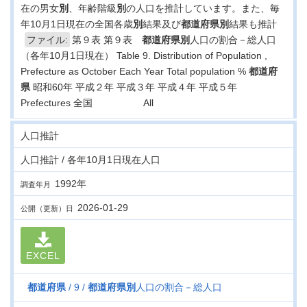
在の男女
別
、年齢階級
別
の人口を推計しています。また、毎
年10月1日現在の全国各歳
別
結果及び
都道府県
別
結果も推計
ファイル:
第９表 第９表
都道府県
別
人口の割合－総人口
（各年10月1日現在） Table 9. Distribution of Population ,
Prefecture as October Each Year Total population %
都道府
県
昭和60年 平成２年 平成３年 平成４年 平成５年
Prefectures 全国 All
人口推計
人口推計 / 各年10月1日現在人口
1992年
調査年月
2026-01-29
公開（更新）日
EXCEL
都道府県
9
都道府県
別
人口の割合－総人口