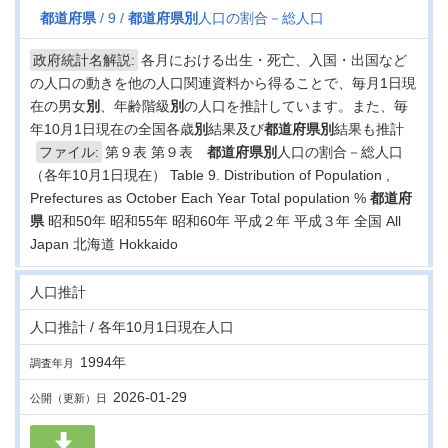
都道府県
9
都道府県
別
人口の割合－総人口
政府統計名解説:
各月における出生・死亡、入国・出国など
の人口の動きを他の人口関連資料から得ることで、毎月1日現
在の男女
別
、年齢階級
別
の人口を推計しています。また、毎
年10月1日現在の全国各歳
別
結果及び
都道府県
別
結果も推計
ファイル:
第９表 第９表
都道府県
別
人口の割合－総人口
（各年10月1日現在） Table 9. Distribution of Population ,
Prefectures as October Each Year Total population %
都道府
県
昭和50年 昭和55年 昭和60年 平成２年 平成３年 全国 All
Japan 北海道 Hokkaido
人口推計
人口推計 / 各年10月1日現在人口
1994年
調査年月
2026-01-29
公開（更新）日