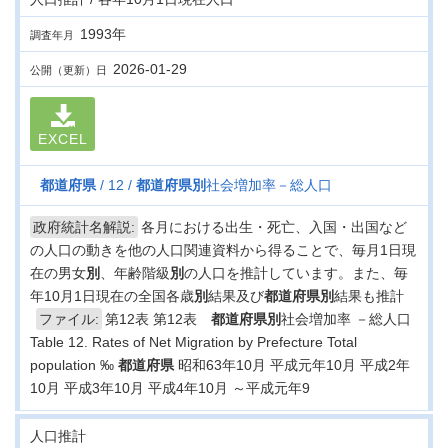
1993年
調査年月
2026-01-29
公開（更新）日
EXCEL
都道府県
12
都道府県
別
社会増加率－総人口
政府統計名解説:
各月における出生・死亡、入国・出国など
の人口の動きを他の人口関連資料から得ることで、毎月1日現
在の男女
別
、年齢階級
別
の人口を推計しています。また、毎
年10月1日現在の全国各歳
別
結果及び
都道府県
別
結果も推計
ファイル:
第12表 第12表
都道府県
別
社会増加率 －総人口
Table 12. Rates of Net Migration by Prefecture Total
population ‰
都道府県
昭和63年10月 平成元年10月 平成2年
10月 平成3年10月 平成4年10月 ～平成元年9
人口推計