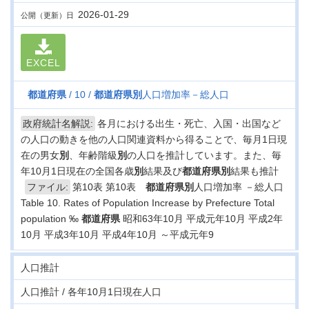
2026-01-29
公開（更新）日
EXCEL
都道府県
10
都道府県
別
人口増加率－総人口
政府統計名解説:
各月における出生・死亡、入国・出国など
の人口の動きを他の人口関連資料から得ることで、毎月1日現
在の男女
別
、年齢階級
別
の人口を推計しています。また、毎
年10月1日現在の全国各歳
別
結果及び
都道府県
別
結果も推計
ファイル:
第10表 第10表
都道府県
別
人口増加率 －総人口
Table 10. Rates of Population Increase by Prefecture Total
population ‰
都道府県
昭和63年10月 平成元年10月 平成2年
10月 平成3年10月 平成4年10月 ～平成元年9
人口推計
人口推計 / 各年10月1日現在人口