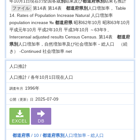
年10月1日現在の全国各歳
別
結果及び
都道府県
別
結果も推計
ファイル:
第14表 第14表
都道府県
別
人口増加率， Table
14. Rates of Population Increase Natural 人口増加率
population increase ‰
都道府県
昭和62年10月 昭和63年10月
平成元年10月 平成2年10月 平成3年10月 ～63年9 ,
Intercensal adjusted results Census Census. 第14表
都道府
県
別
人口増加率，自然増加率及び社会増加率－総人口 （続
き） -Continued 社会増加率 net
人口推計
人口推計 / 各年10月1日現在人口
1996年
調査年月
2025-07-09
公開（更新）日
EXCEL
DB
都道府県
10
都道府県
別
人口増加率－総人口