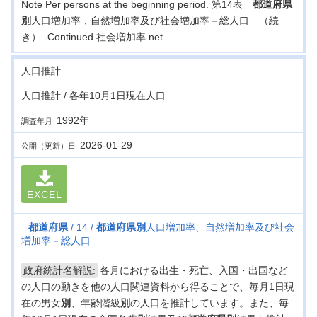
Note Per persons at the beginning period. 第14表
都道府県
別
人口増加率，自然増加率及び社会増加率－総人口 （続
き） -Continued 社会増加率 net
人口推計
人口推計 / 各年10月1日現在人口
1992年
調査年月
2026-01-29
公開（更新）日
EXCEL
都道府県
14
都道府県
別
人口増加率、自然増加率及び社会
増加率－総人口
政府統計名解説:
各月における出生・死亡、入国・出国など
の人口の動きを他の人口関連資料から得ることで、毎月1日現
在の男女
別
、年齢階級
別
の人口を推計しています。また、毎