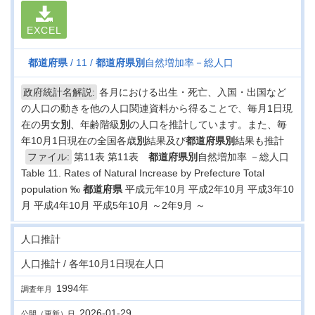
EXCEL
都道府県
11
都道府県
別
自然増加率－総人口
政府統計名解説:
各月における出生・死亡、入国・出国など
の人口の動きを他の人口関連資料から得ることで、毎月1日現
在の男女
別
、年齢階級
別
の人口を推計しています。また、毎
年10月1日現在の全国各歳
別
結果及び
都道府県
別
結果も推計
ファイル:
第11表 第11表
都道府県
別
自然増加率 －総人口
Table 11. Rates of Natural Increase by Prefecture Total
population ‰
都道府県
平成元年10月 平成2年10月 平成3年10
月 平成4年10月 平成5年10月 ～2年9月 ～
人口推計
人口推計 / 各年10月1日現在人口
1994年
調査年月
2026-01-29
公開（更新）日