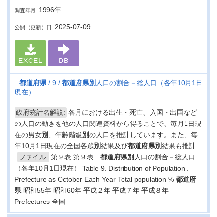
1996年
調査年月
2025-07-09
公開（更新）日
EXCEL
DB
都道府県
9
都道府県
別
人口の割合－総人口（各年10月1日
現在）
政府統計名解説:
各月における出生・死亡、入国・出国など
の人口の動きを他の人口関連資料から得ることで、毎月1日現
在の男女
別
、年齢階級
別
の人口を推計しています。また、毎
年10月1日現在の全国各歳
別
結果及び
都道府県
別
結果も推計
ファイル:
第９表 第９表
都道府県
別
人口の割合－総人口
（各年10月1日現在） Table 9. Distribution of Population ,
Prefecture as October Each Year Total population %
都道府
県
昭和55年 昭和60年 平成２年 平成７年 平成８年
Prefectures 全国