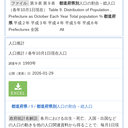
ファイル:
第９表 第９表
都道府県
別
人口の割合－総人口
（各年10月1日現在） Table 9. Distribution of Population ,
Prefecture as October Each Year Total population %
都道府
県
平成２年 平成３年 平成４年 平成５年 平成６年
Prefectures 全国 All
人口推計
人口推計 / 各年10月1日現在人口
1993年
調査年月
2026-01-29
公開（更新）日
EXCEL
都道府県
9
都道府県
別
人口の割合－総人口
政府統計名解説:
各月における出生・死亡、入国・出国など
の人口の動きを他の人口関連資料から得ることで、毎月1日現