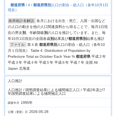
都道府県
4
都道府県
別
人口の割合－総人口（各年10月1日
現在）
政府統計名解説:
各月における出生・死亡、入国・出国など
の人口の動きを他の人口関連資料から得ることで、毎月1日現
在の男女
別
、年齢階級
別
の人口を推計しています。また、毎
年10月1日現在の全国各歳
別
結果及び
都道府県
別
結果も推計
ファイル:
第４表
都道府県
別
人口の割合－総人口（各年10
月１日現在） Table 4. Distribution of Population by
Prefecture Total as October Each Year %
都道府県
平成２年
平成３年 平成４年 平成５年 平成６年 平成７年 全国 All
Japan 北海道
人口推計
人口推計 / 国勢調査結果による補間補正人口 / 平成2年及び7
年国勢調査結果による補間補正人口
1995年
調査年月
2026-05-28
公開（更新）日