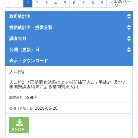
1/29ペー
1
2
3
4
5
6
7
8
9
<<
<
>
>>
ジ
政府統計名
提供統計名・提供分類
調査年月
公開（更新）日
表示・
ダウンロード
人口推計
人口推計 / 国勢調査結果による補間補正人口 / 平成2年及び7
年国勢調査結果による補間補正人口
1995年
調査年月
2026-05-28
公開（更新）日
EXCEL