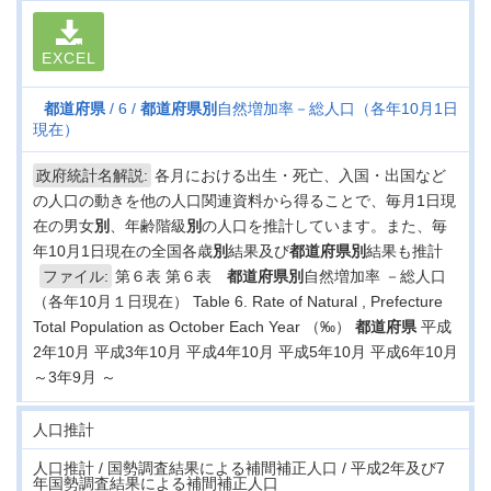
EXCEL
都道府県
6
都道府県
別
自然増加率－総人口（各年10月1日
現在）
政府統計名解説:
各月における出生・死亡、入国・出国など
の人口の動きを他の人口関連資料から得ることで、毎月1日現
在の男女
別
、年齢階級
別
の人口を推計しています。また、毎
年10月1日現在の全国各歳
別
結果及び
都道府県
別
結果も推計
ファイル:
第６表 第６表
都道府県
別
自然増加率 －総人口
（各年10月１日現在） Table 6. Rate of Natural , Prefecture
Total Population as October Each Year （‰）
都道府県
平成
2年10月 平成3年10月 平成4年10月 平成5年10月 平成6年10月
～3年9月 ～
人口推計
人口推計 / 国勢調査結果による補間補正人口 / 平成2年及び7
年国勢調査結果による補間補正人口