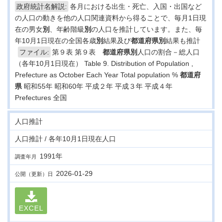
政府統計名解説:
各月における出生・死亡、入国・出国など
の人口の動きを他の人口関連資料から得ることで、毎月1日現
在の男女
別
、年齢階級
別
の人口を推計しています。また、毎
年10月1日現在の全国各歳
別
結果及び
都道府県
別
結果も推計
ファイル:
第９表 第９表
都道府県
別
人口の割合－総人口
（各年10月1日現在） Table 9. Distribution of Population ,
Prefecture as October Each Year Total population %
都道府
県
昭和55年 昭和60年 平成２年 平成３年 平成４年
Prefectures 全国
人口推計
人口推計 / 各年10月1日現在人口
1991年
調査年月
2026-01-29
公開（更新）日
EXCEL