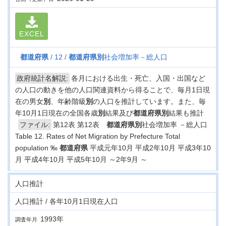
EXCEL
都道府県
12
都道府県
別
社会増加率－総人口
政府統計名解説:
各月における出生・死亡、入国・出国など
の人口の動きを他の人口関連資料から得ることで、毎月1日現
在の男女
別
、年齢階級
別
の人口を推計しています。また、毎
年10月1日現在の全国各歳
別
結果及び
都道府県
別
結果も推計
ファイル:
第12表 第12表
都道府県
別
社会増加率 －総人口
Table 12. Rates of Net Migration by Prefecture Total
population ‰
都道府県
平成元年10月 平成2年10月 平成3年10
月 平成4年10月 平成5年10月 ～2年9月 ～
人口推計
人口推計 / 各年10月1日現在人口
1993年
調査年月