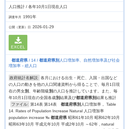
人口推計 / 各年10月1日現在人口
1991年
調査年月
2026-01-29
公開（更新）日
EXCEL
都道府県
14
都道府県
別
人口増加率、自然増加率及び社会
増加率－総人口
政府統計名解説:
各月における出生・死亡、入国・出国など
の人口の動きを他の人口関連資料から得ることで、毎月1日現
在の男女
別
、年齢階級
別
の人口を推計しています。また、毎
年10月1日現在の全国各歳
別
結果及び
都道府県
別
結果も推計
ファイル:
第14表 第14表
都道府県
別
人口増加率， Table
14. Rates of Population Increase Natural 人口増加率
population increase ‰
都道府県
昭和61年10月 昭和62年10月
昭和63年10月 平成元年10月 平成2年10月 ～62年 , natural