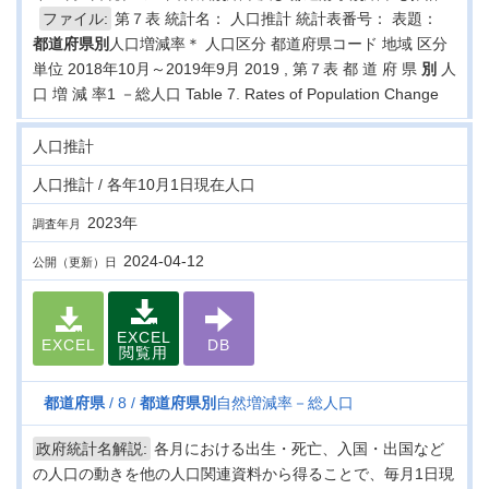
ファイル:
第７表 統計名： 人口推計 統計表番号： 表題：
都道府県
別
人口増減率＊ 人口区分 都道府県コード 地域 区分
単位 2018年10月～2019年9月 2019 , 第７表 都 道 府 県
別
人
口 増 減 率1 －総人口 Table 7. Rates of Population Change
人口推計
人口推計 / 各年10月1日現在人口
2023年
調査年月
2024-04-12
公開（更新）日
EXCEL
EXCEL
DB
閲覧用
都道府県
8
都道府県
別
自然増減率－総人口
政府統計名解説:
各月における出生・死亡、入国・出国など
の人口の動きを他の人口関連資料から得ることで、毎月1日現