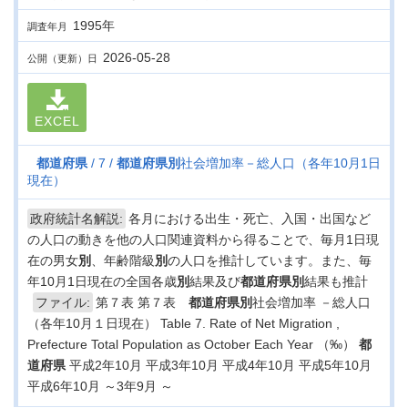
1995年
調査年月
2026-05-28
公開（更新）日
EXCEL
都道府県
7
都道府県
別
社会増加率－総人口（各年10月1日
現在）
政府統計名解説:
各月における出生・死亡、入国・出国など
の人口の動きを他の人口関連資料から得ることで、毎月1日現
在の男女
別
、年齢階級
別
の人口を推計しています。また、毎
年10月1日現在の全国各歳
別
結果及び
都道府県
別
結果も推計
ファイル:
第７表 第７表
都道府県
別
社会増加率 －総人口
（各年10月１日現在） Table 7. Rate of Net Migration ,
Prefecture Total Population as October Each Year （‰）
都
道府県
平成2年10月 平成3年10月 平成4年10月 平成5年10月
平成6年10月 ～3年9月 ～