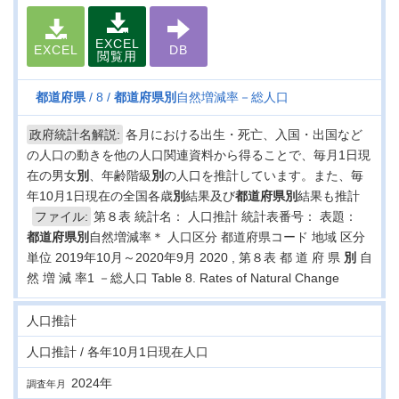
EXCEL
EXCEL
DB
閲覧用
都道府県
8
都道府県
別
自然増減率－総人口
政府統計名解説:
各月における出生・死亡、入国・出国など
の人口の動きを他の人口関連資料から得ることで、毎月1日現
在の男女
別
、年齢階級
別
の人口を推計しています。また、毎
年10月1日現在の全国各歳
別
結果及び
都道府県
別
結果も推計
ファイル:
第８表 統計名： 人口推計 統計表番号： 表題：
都道府県
別
自然増減率＊ 人口区分 都道府県コード 地域 区分
単位 2019年10月～2020年9月 2020 , 第８表 都 道 府 県
別
自
然 増 減 率1 －総人口 Table 8. Rates of Natural Change
人口推計
人口推計 / 各年10月1日現在人口
2024年
調査年月