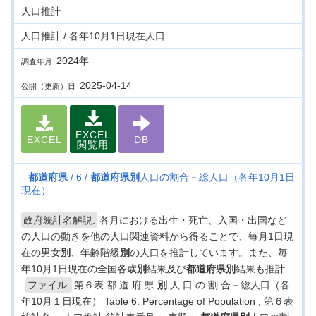
人口推計
人口推計 / 各年10月1日現在人口
2024年
調査年月
2025-04-14
公開（更新）日
EXCEL
EXCEL
DB
閲覧用
都道府県
6
都道府県
別
人口の割合－総人口（各年10月1日
現在）
政府統計名解説:
各月における出生・死亡、入国・出国など
の人口の動きを他の人口関連資料から得ることで、毎月1日現
在の男女
別
、年齢階級
別
の人口を推計しています。また、毎
年10月1日現在の全国各歳
別
結果及び
都道府県
別
結果も推計
ファイル:
第６表 都 道 府 県
別
人 口 の 割 合－総人口（各
年10月１日現在） Table 6. Percentage of Population , 第６表