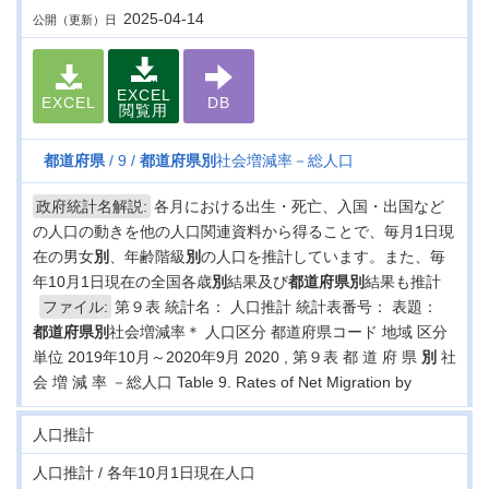
2025-04-14
公開（更新）日
EXCEL
EXCEL
DB
閲覧用
都道府県
9
都道府県
別
社会増減率－総人口
政府統計名解説:
各月における出生・死亡、入国・出国など
の人口の動きを他の人口関連資料から得ることで、毎月1日現
在の男女
別
、年齢階級
別
の人口を推計しています。また、毎
年10月1日現在の全国各歳
別
結果及び
都道府県
別
結果も推計
ファイル:
第９表 統計名： 人口推計 統計表番号： 表題：
都道府県
別
社会増減率＊ 人口区分 都道府県コード 地域 区分
単位 2019年10月～2020年9月 2020 , 第９表 都 道 府 県
別
社
会 増 減 率 －総人口 Table 9. Rates of Net Migration by
人口推計
人口推計 / 各年10月1日現在人口