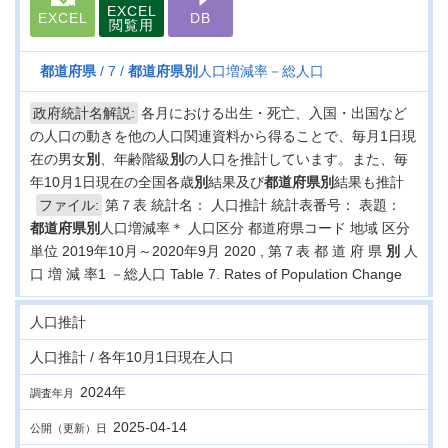
EXCEL
EXCEL
DB
閲覧用
都道府県
7
都道府県
別
人口増減率－総人口
政府統計名解説:
各月における出生・死亡、入国・出国など
の人口の動きを他の人口関連資料から得ることで、毎月1日現
在の男女
別
、年齢階級
別
の人口を推計しています。また、毎
年10月1日現在の全国各歳
別
結果及び
都道府県
別
結果も推計
ファイル:
第７表 統計名： 人口推計 統計表番号： 表題：
都道府県
別
人口増減率＊ 人口区分 都道府県コード 地域 区分
単位 2019年10月～2020年9月 2020 , 第７表 都 道 府 県
別
人
口 増 減 率1 －総人口 Table 7. Rates of Population Change
人口推計
人口推計 / 各年10月1日現在人口
2024年
調査年月
2025-04-14
公開（更新）日