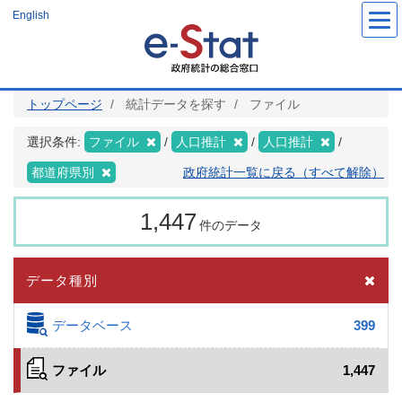
メ
English
イ
ン
コ
ン
テ
ン
ツ
トップページ
統計データを探す
ファイル
に
移
動
選択条件:
ファイル
人口推計
人口推計
都道府県別
政府統計一覧に戻る（すべて解除）
1,447
件のデータ
データ種別
データベース
399
ファイル
1,447