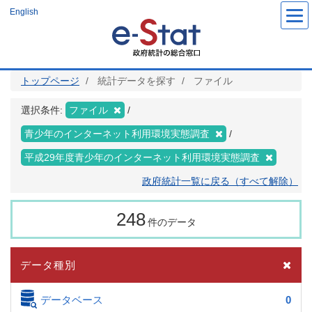
メ
English
イ
ン
コ
ン
テ
ン
ツ
トップページ
統計データを探す
ファイル
に
移
動
選択条件:
ファイル
青少年のインターネット利用環境実態調査
平成29年度青少年のインターネット利用環境実態調査
政府統計一覧に戻る（すべて解除）
248
件のデータ
データ種別
データベース
0