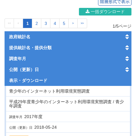
階層形式で表示
一括ダウンロード
1
2
3
4
5
<<
<
>
>>
1/5ページ
政府統計名
提供統計名・提供分類
調査年月
公開（更新）日
表示・
ダウンロード
青少年のインターネット利用環境実態調査
平成29年度青少年のインターネット利用環境実態調査 / 青少
年調査
2017年度
調査年月
2018-05-24
公開（更新）日