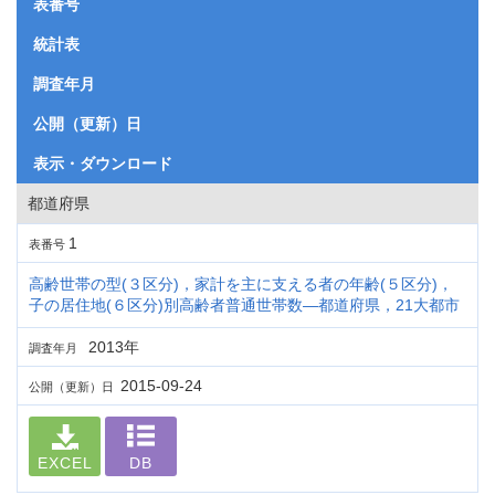
表番号
統計表
調査年月
公開（更新）日
表示・ダウンロード
都道府県
1
表番号
高齢世帯の型(３区分)，家計を主に支える者の年齢(５区分)，
子の居住地(６区分)別高齢者普通世帯数―都道府県，21大都市
2013年
調査年月
2015-09-24
公開（更新）日
EXCEL
DB