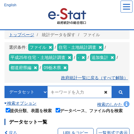
メ
English
イ
ン
コ
ン
テ
ン
ツ
トップページ
統計データを探す
ファイル
に
移
動
選択条件:
ファイル
住宅・土地統計調査
平成25年住宅・土地統計調査
-
追加集計
都道府県編
09栃木県
政府統計一覧に戻る（すべて解除）
検索オプション
検索のしかた
提供分類、表題を検索
データベース、ファイル内を検索
データセット一覧
戻る
URLをコピー
一覧形式で表示