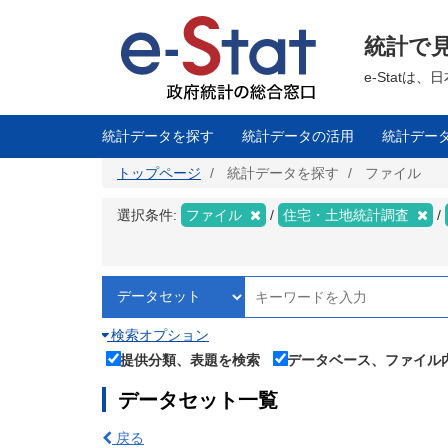
メ
イ
ン
統計で
コ
ン
テ
e-Stat
ン
ツ
に
移
統計データを探す
統計データの活用
統計デー
動
トップページ
統計データを探す
ファイル
選択条件:
ファイル
住宅・土地統計調査
検索オプション
提供分類、表題を検索
データベース、ファイル
データセット一覧
戻る