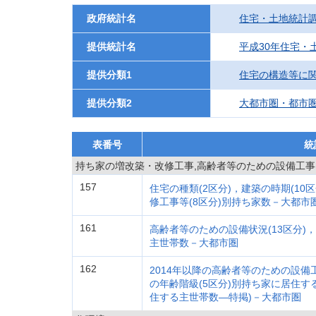
政府統計名
住宅・土地統計
提供統計名
平成30年住宅・
提供分類1
住宅の構造等に
提供分類2
大都市圏・都市
表番号
統
持ち家の増改築・改修工事,高齢者等のための設備工事
157
住宅の種類(2区分)，建築の時期(10
修工事等(8区分)別持ち家数－大都市
161
高齢者等のための設備状況(13区分)
主世帯数－大都市圏
162
2014年以降の高齢者等のための設備
の年齢階級(5区分)別持ち家に居住す
住する主世帯数―特掲)－大都市圏