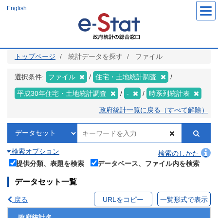
メ
English
イ
ン
コ
ン
テ
ン
ツ
トップページ
統計データを探す
ファイル
に
移
動
選択条件:
ファイル
住宅・土地統計調査
平成30年住宅・土地統計調査
-
時系列統計表
政府統計一覧に戻る（すべて解除）
検索オプション
検索のしかた
提供分類、表題を検索
データベース、ファイル内を検索
データセット一覧
戻る
URLをコピー
一覧形式で表示
政府統計名