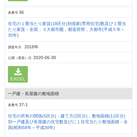
36
表番号
住宅の１畳当たり家賃(18区分)別借家(専用住宅)数及び１畳当
たり家賃－全国，３大都市圏，都道府県，大都市(平成５年～
30年)
2018年
調査年月
2020-06-30
公開（更新）日
EXCEL
一戸建・長屋建の敷地面積
37-1
表番号
住宅の所有の関係(5区分)，建て方(2区分)，敷地面積(11区分)
別一戸建及び長屋建の住宅数並びに１住宅当たり敷地面積－全
国(昭和58年～平成30年)