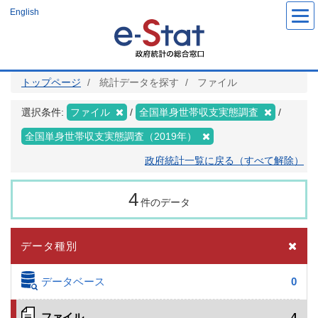
メ
English
イ
ン
コ
ン
テ
ン
ツ
トップページ
統計データを探す
ファイル
に
移
動
選択条件:
ファイル
全国単身世帯収支実態調査
全国単身世帯収支実態調査（2019年）
政府統計一覧に戻る（すべて解除）
4
件のデータ
データ種別
データベース
0
ファイル
4