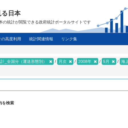
見る日本
は、日本の統計が閲覧できる政府統計ポータルサイトです
タの高度利用
統計関連情報
リンク集
統計_全国分（運送形態別）
月次
2008年
5月
海
内を検索