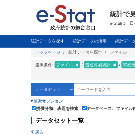
メ
イ
ン
統計で
コ
ン
テ
e-Stat
ン
ツ
に
移
統計データを探す
統計データの活用
統計デー
動
トップページ
統計データを探す
ファイル
選択条件:
ファイル
普通貿易統計
貿易
検索オプション
提供分類、表題を検索
データベース、ファイル
データセット一覧
戻る