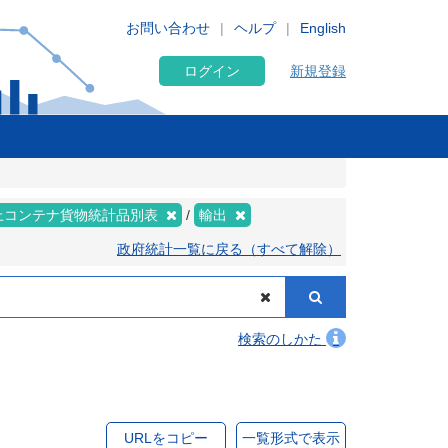
お問い合わせ
ヘルプ
English
ログイン
新規登録
上コンテナ貨物統計品別表
輸出
政府統計一覧に戻る（すべて解除）
検索のしかた
URLをコピー
一覧形式で表示