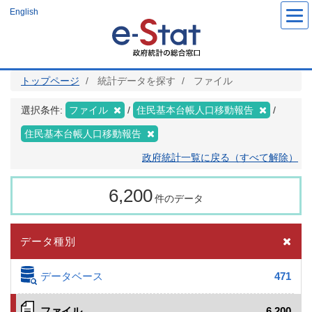
メ
English
イ
ン
コ
ン
テ
ン
ツ
トップページ
統計データを探す
ファイル
に
移
動
選択条件:
ファイル
住民基本台帳人口移動報告
住民基本台帳人口移動報告
政府統計一覧に戻る（すべて解除）
6,200
件のデータ
データ種別
データベース
471
ファイル
6,200