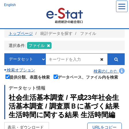
メ
English
イ
ン
コ
ン
テ
ン
ツ
トップページ
統計データを探す
ファイル
に
移
動
選択条件:
ファイル
検索オプション
検索のしかた
提供分類、表題を検索
データベース、ファイル内を検索
データセット情報
社会生活基本調査 / 平成23年社会生
活基本調査 / 調査票Ｂに基づく結果
生活時間に関する結果 生活時間編
表示・ダウンロード
URLをコピー