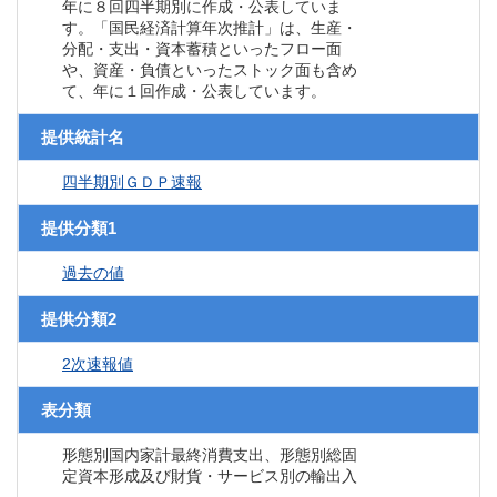
年に８回四半期別に作成・公表していま
す。「国民経済計算年次推計」は、生産・
分配・支出・資本蓄積といったフロー面
や、資産・負債といったストック面も含め
て、年に１回作成・公表しています。
提供統計名
四半期別ＧＤＰ速報
提供分類1
過去の値
提供分類2
2次速報値
表分類
形態別国内家計最終消費支出、形態別総固
定資本形成及び財貨・サービス別の輸出入