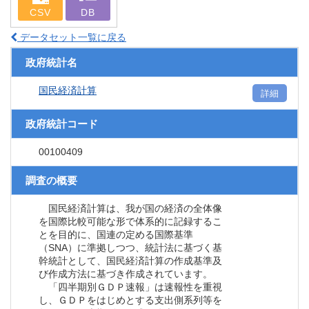
CSV
DB
データセット一覧に戻る
政府統計名
国民経済計算
詳細
政府統計コード
00100409
調査の概要
国民経済計算は、我が国の経済の全体像
を国際比較可能な形で体系的に記録するこ
とを目的に、国連の定める国際基準
（SNA）に準拠しつつ、統計法に基づく基
幹統計として、国民経済計算の作成基準及
び作成方法に基づき作成されています。
「四半期別ＧＤＰ速報」は速報性を重視
し、ＧＤＰをはじめとする支出側系列等を