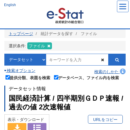
メ
English
イ
ン
コ
ン
テ
ン
ツ
トップページ
統計データを探す
ファイル
に
移
動
選択条件:
ファイル
検索オプション
検索のしかた
提供分類、表題を検索
データベース、ファイル内を検索
データセット情報
国民経済計算 / 四半期別ＧＤＰ速報 /
過去の値 2次速報値
表示・ダウンロード
URLをコピー