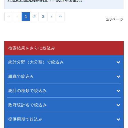
21世紀出生児縦断調査（平成22年出生児）
1
2
3
<<
<
>
>>
1/3ページ
検索結果をさらに絞込み
統計分野（大分類）で絞込み
組織で絞込み
統計の種類で絞込み
政府統計名で絞込み
提供周期で絞込み