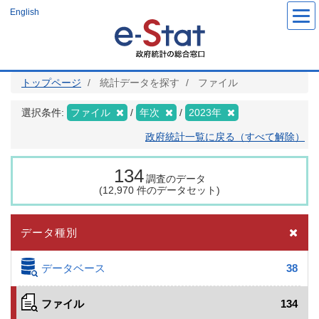
メ
English
イ
ン
コ
ン
テ
ン
ツ
トップページ
統計データを探す
ファイル
に
移
動
選択条件:
ファイル
年次
2023年
政府統計一覧に戻る（すべて解除）
134
調査のデータ
(12,970 件のデータセット)
データ種別
データベース
38
ファイル
134