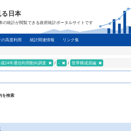
見る日本
は、日本の統計が閲覧できる政府統計ポータルサイトです
タの高度利用
統計関連情報
リンク集
平成24年通信利用動向調査
-
世帯構成員編
内を検索
査