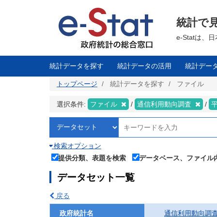
メ
イ
ン
統計で
コ
ン
テ
e-Stat
ン
ツ
に
移
統計データを探す
統計データの活用
統計デー
動
トップページ
統計データを探す
ファイル
選択条件:
ファイル
通信利用動向調査
検索オプション
提供分類、表題を検索
データベース、ファイル
データセット一覧
戻る
政府統計名
通信利用動向調