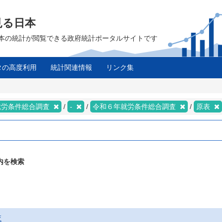
見る日本
は、日本の統計が閲覧できる政府統計ポータルサイトです
タの高度利用
統計関連情報
リンク集
就労条件総合調査
-
令和６年就労条件総合調査
原表
内を検索
査