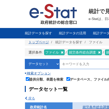
メ
イ
ン
統計で
コ
ン
テ
e-Stat
ン
ツ
に
移
統計データを探す
統計データの活用
統計デー
動
トップページ
統計データを探す
ファイル
選択条件:
ファイル
就労条件総合調査
検索オプション
提供分類、表題を検索
データベース、ファイル
データセット一覧
戻る
政府統計名
就労条件総合調