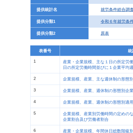
提供統計名
就労条件総合調
提供分類1
令和６年就労条
提供分類2
原表
表番号
統
1
産業・企業規模、主な１日の所定労
日の所定労働時間並びに１企業平均
2
企業規模、産業、主な週休制の形態
3
企業規模、産業、週休制の形態別企
4
企業規模、産業、週休制の形態別適
5
企業規模、産業別労働時間の定めの
企業割合及び労働者割合
6
産業・企業規模、年間休日総数階級