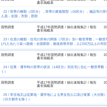
書非掲載表
22
世帯の種類（2区分），世帯の家族類型（16区分），施設等の世
人員－全国，市部，郡部
国勢調査
平成17年国勢調査 / 抽出速報集計 / 報告
2
書非掲載表
23
住居の種類・住宅の所有の関係（7区分）別一般世帯数，一般世
び1人当たり延べ面積－全国郡部，都道府県市部，人口50万以上の市区
国勢調査
平成17年国勢調査 / 抽出速報集計 / 報告
2
書非掲載表
24
従業・通学時の世帯の状況（14区分）別住宅に住む一般世帯数－
く）
国勢調査
平成17年国勢調査 / 抽出速報集計 / 報告
2
書非掲載表
25
常住地又は従業地・通学地による男女別人口及び産業（大分類）
（15大都市を除く）