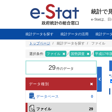
メ
イ
ン
統計で
コ
ン
テ
e-Stat
ン
ツ
に
移
統計データを探す
統計データの活用
統計デー
動
トップページ
統計データを探す
ファイル
選択条件:
ファイル
国勢調査
平成17年
29
件のデータ
データ種別
データベース
0
ファイル
29