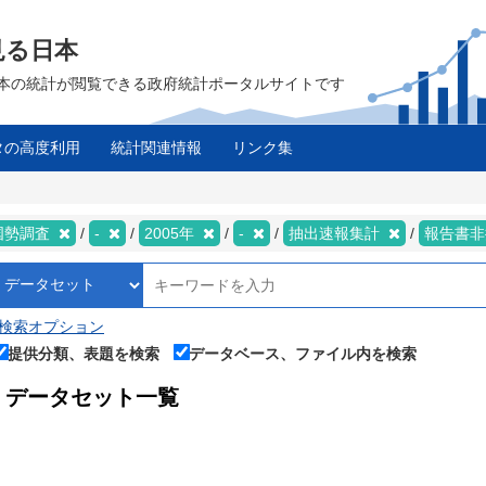
見る日本
は、日本の統計が閲覧できる政府統計ポータルサイトです
タの高度利用
統計関連情報
リンク集
国勢調査
-
2005年
-
抽出速報集計
報告書
検索オプション
提供分類、表題を検索
データベース、ファイル内を検索
データセット一覧