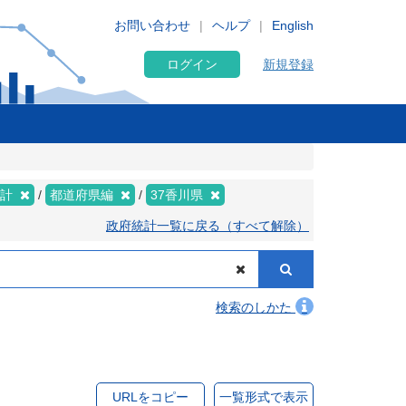
お問い合わせ
ヘルプ
English
ログイン
新規登録
集計
都道府県編
37香川県
政府統計一覧に戻る（すべて解除）
検索のしかた
URLをコピー
一覧形式で表示