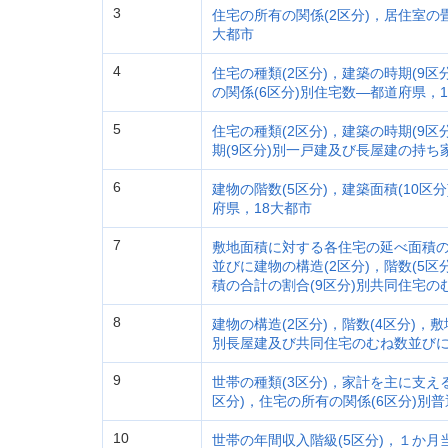
3
住宅の所有の関係(2区分)，居住室の畳
大都市
4
住宅の種類(2区分)，建築の時期(9区
の関係(6区分)別住宅数―都道府県，
5
住宅の種類(2区分)，建築の時期(9区
期(9区分)別一戸建及び長屋建の持ち
6
建物の階数(5区分)，建築面積(10
府県，18大都市
7
敷地面積に対する各住宅の延べ面積の
並びに建物の構造(2区分)，階数(5
積の合計の割合(9区分)別共同住宅の
8
建物の構造(2区分)，階数(4区分)，
別長屋建及び共同住宅のむね数並びに
9
世帯の種類(3区分)，家計を主に支える
区分)，住宅の所有の関係(6区分)別
10
世帯の年間収入階級(5区分)，１か月