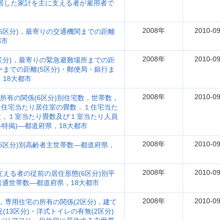
入居した家計を主に支える者が雇用者で
2008年
2010-09
(6区分)，最寄りの交通機関までの距離
都市
2008年
2010-09
4区分)，最寄りの緊急避難場所までの距
ーまでの距離(5区分)・郵便局・銀行ま
，18大都市
2008年
2010-09
の所有の関係(6区分)別住宅数，世帯数，
１住宅当たり居住室の畳数，１住宅当た
数，１室当たり畳数及び１室当たり人員
―特掲)―都道府県，18大都市
2008年
2010-09
(6区分)別高齢者主世帯数―都道府県，
2008年
2010-09
支える者の従前の居住形態(6区分)別平
普通世帯数―都道府県，18大都市
2008年
2010-09
)，専用住宅の所有の関係(2区分)，建て
(13区分)・洋式トイレの有無(2区分)