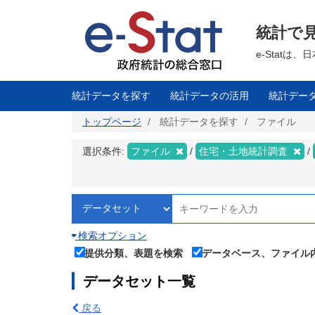
メ
イ
ン
統計で
コ
ン
テ
e-Stat
ン
ツ
に
移
統計データを探す
統計データの活用
統計デー
動
トップページ
統計データを探す
ファイル
選択条件:
ファイル
住宅・土地統計調査
検索オプション
提供分類、表題を検索
データベース、ファイル
データセット一覧
戻る