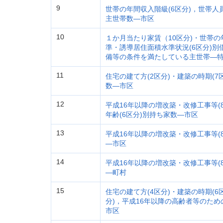
9
世帯の年間収入階級(6区分)，世帯人員
主世帯数―市区
10
１か月当たり家賃（10区分)・世帯の
準・誘導居住面積水準状況(6区分)別
備等の条件を満たしている主世帯―特
11
住宅の建て方(2区分)・建築の時期(
数―市区
12
平成16年以降の増改築・改修工事等(
年齢(6区分)別持ち家数―市区
13
平成16年以降の増改築・改修工事等(8
―市区
14
平成16年以降の増改築・改修工事等(8
―町村
15
住宅の建て方(4区分)・建築の時期(6
分)，平成16年以降の高齢者等のため
市区