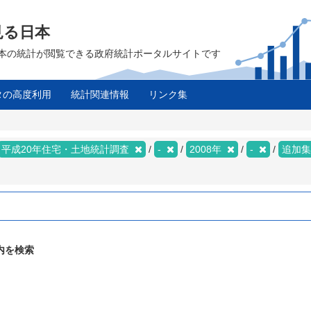
見る日本
は、日本の統計が閲覧できる政府統計ポータルサイトです
タの高度利用
統計関連情報
リンク集
平成20年住宅・土地統計調査
-
2008年
-
追加
内を検索