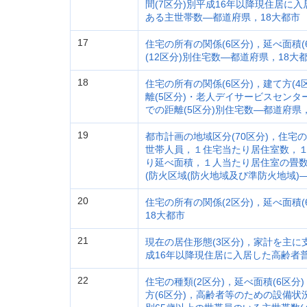
間(7区分)別平成16年以降現住居に
ある主世帯数―都道府県，18大都市
17
住宅の所有の関係(6区分)，延べ面積
(12区分)別住宅数―都道府県，18大
18
住宅の所有の関係(6区分)，建て方(
離(5区分)・老人デイサービスセンタ
での距離(5区分)別住宅数―都道府県
19
都市計画の地域区分(70区分)，住宅
世帯人員，１住宅当たり居住室数，
り延べ面積，１人当たり居住室の畳
(防火区域(防火地域及び準防火地域)
20
住宅の所有の関係(2区分)，延べ面積
18大都市
21
現在の居住形態(3区分)，家計を主に
成16年以降現住居に入居した高齢者
22
住宅の種類(2区分)，延べ面積(6区分
方(6区分)，高齢者等のための設備状況