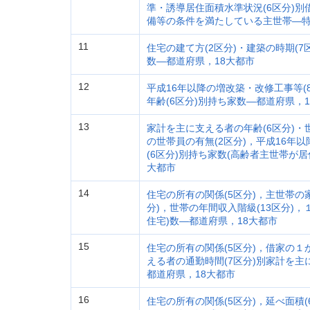
準・誘導居住面積水準状況(6区分)別
備等の条件を満たしている主世帯―特
11
住宅の建て方(2区分)・建築の時期(
数―都道府県，18大都市
12
平成16年以降の増改築・改修工事等(
年齢(6区分)別持ち家数―都道府県，
13
家計を主に支える者の年齢(6区分)・世
の世帯員の有無(2区分)，平成16年
(6区分)別持ち家数(高齢者主世帯が
大都市
14
住宅の所有の関係(5区分)，主世帯の
分)，世帯の年間収入階級(13区分)，
住宅)数―都道府県，18大都市
15
住宅の所有の関係(5区分)，借家の１
える者の通勤時間(7区分)別家計を
都道府県，18大都市
16
住宅の所有の関係(5区分)，延べ面積