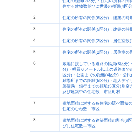
1
住宅の種類(2区分)・住宅の所有の関
住する建物数並びに世帯の種類(4区
2
住宅の所有の関係(6区分)，建築の時
3
住宅の所有の関係(5区分)，建築の時
4
住宅の所有の関係(2区分)，居住室数(
5
住宅の所有の関係(2区分)，居住室の
6
敷地に接している道路の幅員(6区分)
分)・幅員６メートル以上の道路までの
区分)・公園までの距離(4区分)・公
難場所までの距離(5区分)・老人デイ
郵便局・銀行までの距離(5区分)別
及び建築中の住宅数―市区町村
7
敷地面積に対する各住宅の延べ面積の
住宅のむね数―市区
8
敷地面積に対する建築面積の割合(9
びに住宅数―市区