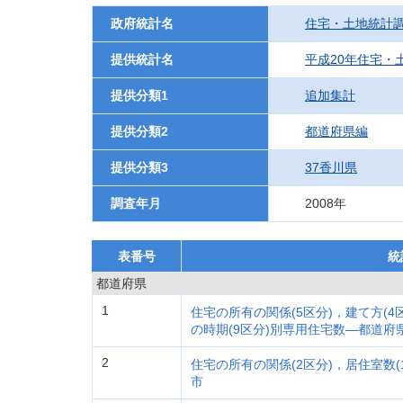
政府統計名
住宅・土地統計
提供統計名
平成20年住宅・
提供分類1
追加集計
提供分類2
都道府県編
提供分類3
37香川県
調査年月
2008年
表番号
統
都道府県
1
住宅の所有の関係(5区分)，建て方(4区
の時期(9区分)別専用住宅数―都道府
2
住宅の所有の関係(2区分)，居住室数(
市