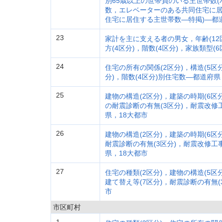
別65歳以上の世帯員のいる主世帯数
数，エレベーターのある共同住宅に
住宅に居住する主世帯数―特掲)―都
23
家計を主に支える者の男女，年齢(12
方(4区分)，階数(4区分)，家族類型
24
住宅の所有の関係(2区分)，構造(5区分
分)，階数(4区分)別住宅数―都道府県
25
建物の構造(2区分)，建築の時期(6区分
の耐震診断の有無(3区分)，耐震改修
県，18大都市
26
建物の構造(2区分)，建築の時期(6区
耐震診断の有無(3区分)，耐震改修工
県，18大都市
27
住宅の種類(2区分)，建物の構造(5区
建て替え等(7区分)，耐震診断の有無(
市
市区町村