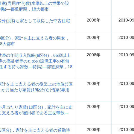
借家(専用住宅)数(水準以上の世帯で設
掲)―都道府県，18大都市
2008年
2010-09
7区分)別持ち家として取得した中古住宅
2008年
2010-09
8区分)，家計を主に支える者の男女，
18大都市
2008年
2010-09
帯の年間収入階級(6区分)，65歳以上
以降の高齢者等のための設備工事の有無
居住する持ち家数―特掲)―都道府県，18
2008年
2010-09
家計を主に支える者の従業上の地位(3区
１か月当たり家賃(19区分)別借家(専用
2008年
2010-09
か月当たり家賃(19区分)，家計を主に支
主に支える者が雇用者である主世帯数―
2008年
2010-09
(6区分)，家計を主に支える者の通勤時