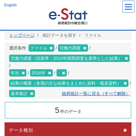
メ
English
イ
ン
コ
ン
テ
ン
ツ
トップページ
統計データを探す
ファイル
に
移
動
選択条件:
ファイル
労働力調査
労働力調査（旧基準：2010年国勢調査を基準とした結果）
年次
2016年
-
結果の概要（各期の主な結果をまとめた資料・報道資料）
基本集計
政府統計一覧に戻る（すべて解除）
5
件のデータ
データ種別