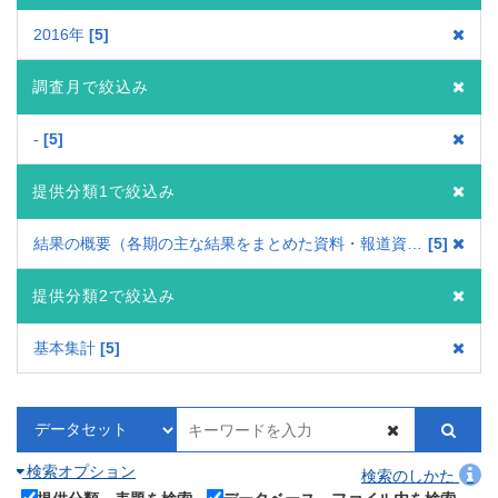
2016年
5
調査月で絞込み
-
5
提供分類1で絞込み
結果の概要（各期の主な結果をまとめた資料・報道資料）
5
提供分類2で絞込み
基本集計
5
検索オプション
検索のしかた